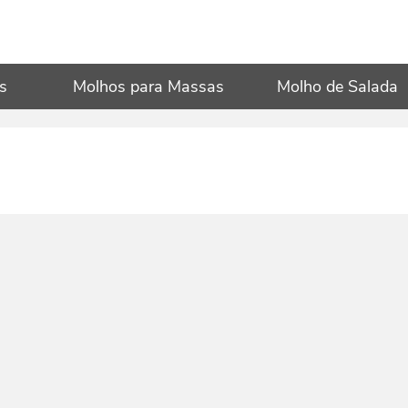
s
Molhos para Massas
Molho de Salada
Molho de Salada
Antepastos