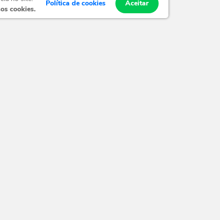
Política de cookies
Aceitar
os cookies.
Cadastros Legurmê
Ca
o seu e-mail
CATEGORIAS DE PRODUTOS
SUPO
Condimentos
Contat
Molhos para Massas
SOBR
Molho de Salada
Polític