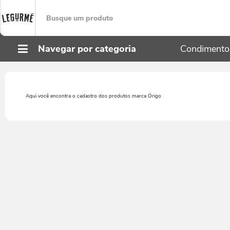
Navegar por categoria
Condimento
Condimentos
Molhos para Massas
Geleias e Molhos Especiais
Órigo
Aqui você encontra o cadastro dos produtos marca Órigo