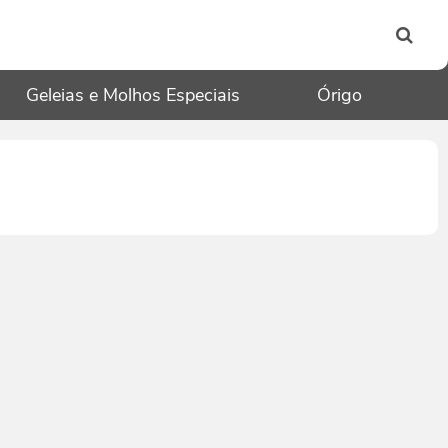
Geleias e Molhos Especiais
Órigo