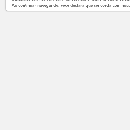
Ao continuar navegando, você declara que concorda com noss
Política de frete
Receba nossas novidades e promoções n
(11) 3368-7786